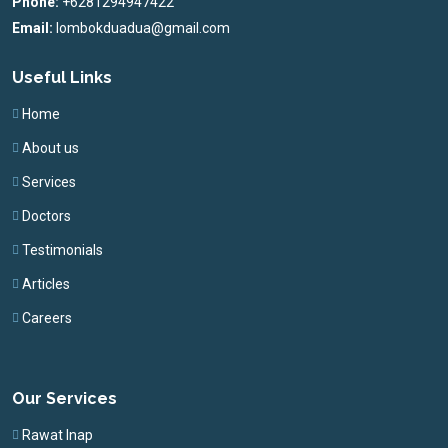
Phone:
+6281294947422
Email:
lombokduadua@gmail.com
Useful Links
Home
About us
Services
Doctors
Testimonials
Articles
Careers
Our Services
Rawat Inap